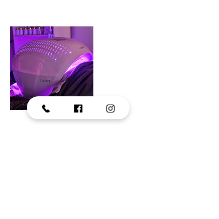
Annulleringspolitik
Ved afbud skal dette ske mindst 24 timer før
behandlings aftale.
Ved forsinket aflysning skal der betales 50% af
behandlingens pris.
Ved udeblivelse betales 100%.
Ved sygdom på dagen, bedes du aflyse din tid på
Tlf. SMS 52988599