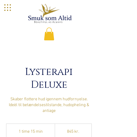
Lysterapi
Deluxe
Skaber flottere hud igennem hudfornyelse.
Ideèl til betændelsestilstande, hudopheling &
antiage
845
danske
1 time 15 min
1
845 kr.
kroner