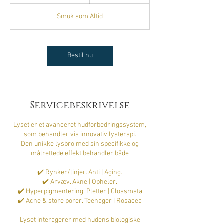
t
i
Smuk som Altid
m
1
5
m
Bestil nu
i
n
Servicebeskrivelse
Lyset er et avanceret hudforbedringssystem,
som behandler via innovativ lysterapi.
Den unikke lysbro med sin specifikke og
målrettede effekt behandler både
✔️ Rynker/linjer. Anti | Aging.
✔️ Arvæv. Akne | Opheler.
✔️ Hyperpigmentering. Pletter | Cloasmata
✔️ Acne & store porer. Teenager | Rosacea
Lyset interagerer med hudens biologiske