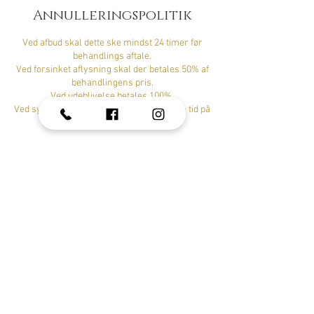
Annulleringspolitik
Ved afbud skal dette ske mindst 24 timer før
behandlings aftale.
Ved forsinket aflysning skal der betales 50% af
behandlingens pris.
Ved udeblivelse betales 100%.
Ved sygdom på dagen, bedes du aflyse din tid på
Tlf. SMS 52988599
Kontaktoplysninger
Smuk som Altid, Storegade 17, Lunderskov,
Denmark
+4552988599
ih@smuksomaltid.dk