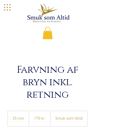
Farvning af
bryn inkl.
retning
175
danske
25 min
2
175 kr.
Smuk som Altid
kroner
5
m