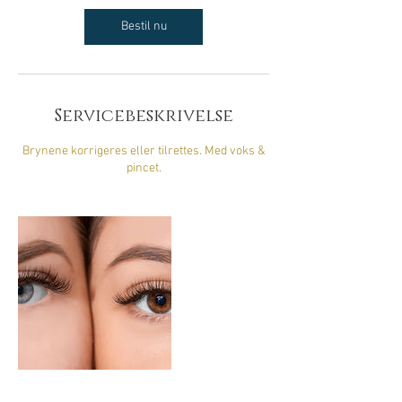
i
n
Bestil nu
Servicebeskrivelse
Brynene korrigeres eller tilrettes. Med voks &
pincet.