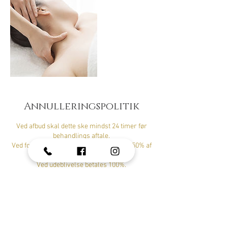
Annulleringspolitik
Ved afbud skal dette ske mindst 24 timer før
behandlings aftale.
Ved forsinket aflysning skal der betales 50% af
behandlingens pris.
Ved udeblivelse betales 100%.
Ved sygdom på dagen, bedes du aflyse din tid på
Tlf. SMS 52988599