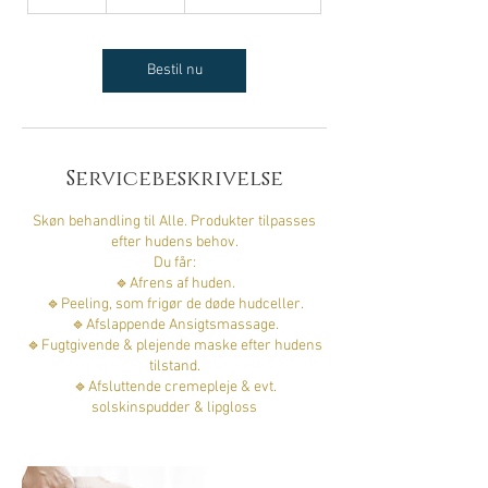
5
m
i
n
Bestil nu
Servicebeskrivelse
Skøn behandling til Alle. Produkter tilpasses
efter hudens behov.
Du får:
🔹Afrens af huden.
🔹Peeling, som frigør de døde hudceller.
🔹Afslappende Ansigtsmassage.
🔹Fugtgivende & plejende maske efter hudens
tilstand.
🔹Afsluttende cremepleje & evt.
solskinspudder & lipgloss