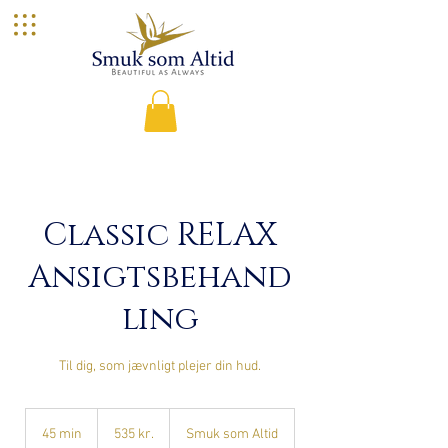
Classic RELAX
Ansigtsbehand
ling
Til dig, som jævnligt plejer din hud.
535
danske
45 min
4
535 kr.
Smuk som Altid
kroner