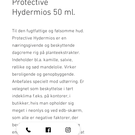
Protective
Hydermios 50 ml.
Til den fugtfattige og følsomme hud.
Protective Hydermios er en
næringsgivende og beskyttende
dagcreme rig på planteekstrakter.
Indeholder bl.a. kamille, salvie,
røllike og sød mandelolie. Virker
beroligende og genopbyggende.
Anbefales specielt mod udtørring. Er
velegnet som beskyttelse i tørt
indeklima f.eks. på kontorer, i
butikker, hvis man opholder sig
meget i neonlys og ved edb-skærm,
som alle er negative faktorer, der
bevirker, at huden ældes hurtigere
end normalt, hvorfor det er vigtigt at