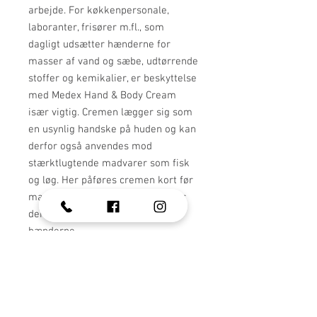
arbejde. For køkkenpersonale,
laboranter, frisører m.fl., som
dagligt udsætter hænderne for
masser af vand og sæbe, udtørrende
stoffer og kemikalier, er beskyttelse
med Medex Hand & Body Cream
især vigtig. Cremen lægger sig som
en usynlig handske på huden og kan
derfor også anvendes mod
stærktlugtende madvarer som fisk
og løg. Her påføres cremen kort før
madlavningen påbegyndes, og når
denne er afsluttet, vaskes
hænderne.
Anvendelse: Til normal håndpleje
påføres cremen dagligt om
morgenen og før sengetid. Ved
arbejde med vand eller andre
stoffer, eller ved ekstrem tør og