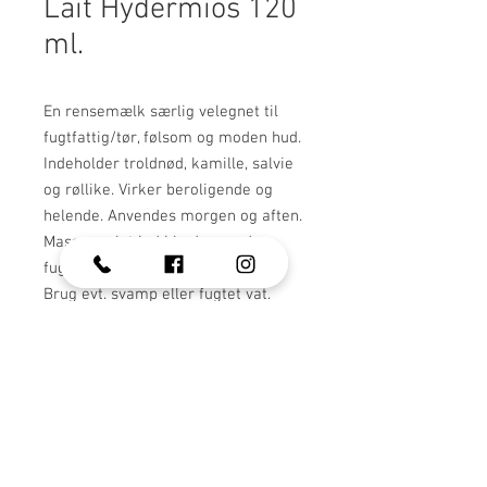
Lait Hydermios 120
ml.
En rensemælk særlig velegnet til
fugtfattig/tør, følsom og moden hud.
Indeholder troldnød, kamille, salvie
og røllike. Virker beroligende og
helende. Anvendes morgen og aften.
Masseres let ind i huden med
fugtede fingre. Fjernes med vand.
Brug evt. svamp eller fugtet vat.
Bestil produkt