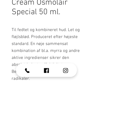
Cream Osmolair
Special 50 ml.
Til fedtet og kombineret hud. Let og
fløjlsblød. Produceret efter højeste
standard. En nøje sammensat
kombination af bl.a. myrra og andre
aktive ingredienser sikrer den
absolut højeste effektivitet.
Beskytter mod UV-stråler og frie
radikaler.
Bestil produkt